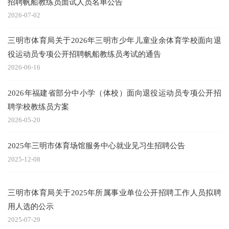
招聘帆船教练员面试人员名单公告
2026-07-02
三明市体育局关于2026年三明市少年儿童业余体育学校面向退
役运动员专项公开招聘帆船教练员考试的通告
2026-06-16
2026年福建省部分中小学（体校）面向退役运动员专项公开招
聘学校教练员方案
2026-05-20
2025年三明市体育场馆服务中心就业见习生招聘公告
2025-12-08
三明市体育局关于2025年所属事业单位公开招聘工作人员拟聘
用人选的公示
2025-07-29