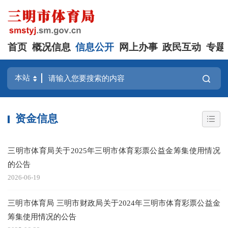
首页
概况信息
信息公开
网上办事
政民互动
专题
资金信息
三明市体育局关于2025年三明市体育彩票公益金筹集使用情况
的公告
2026-06-19
三明市体育局 三明市财政局关于2024年三明市体育彩票公益金
筹集使用情况的公告