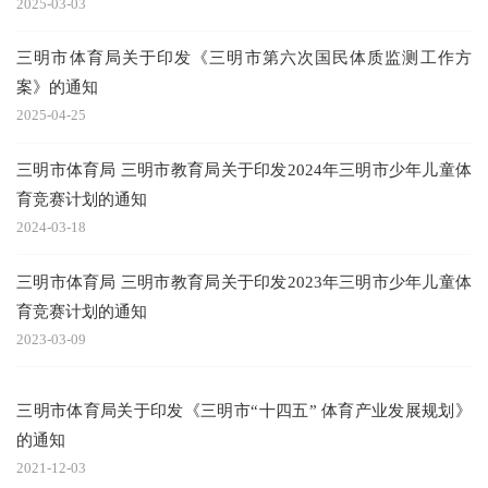
2025-03-03
三明市体育局关于印发《三明市第六次国民体质监测工作方
案》的通知
2025-04-25
三明市体育局 三明市教育局关于印发2024年三明市少年儿童体
育竞赛计划的通知
2024-03-18
三明市体育局 三明市教育局关于印发2023年三明市少年儿童体
育竞赛计划的通知
2023-03-09
三明市体育局关于印发《三明市“十四五” 体育产业发展规划》
的通知
2021-12-03