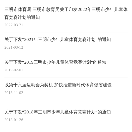
三明市体育局 三明市教育局关于印发2022年三明市少年儿童体
育竞赛计划的通知
2022-03-21
关于下发“2021年三明市少年儿童体育竞赛计划”的通知
2021-03-12
关于下发“2019三明市少年儿童体育竞赛计划“的通知
2019-02-01
以第十六届运动会为契机 加快推进新时代体育强省建设
2018-11-02
关于下发“2018年三明市少年儿童体育竞赛计划”的通知
2018-01-26