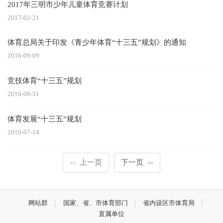
2017年三明市少年儿童体育竞赛计划
2017-02-21
体育总局关于印发《青少年体育“十三五”规划》的通知
2016-09-09
竞技体育“十三五”规划
2016-08-31
体育发展“十三五”规划
2016-07-14
上一页
下一页
<<
>>
网站群
国家、省、市体育部门
省内设区市体育局
直属单位