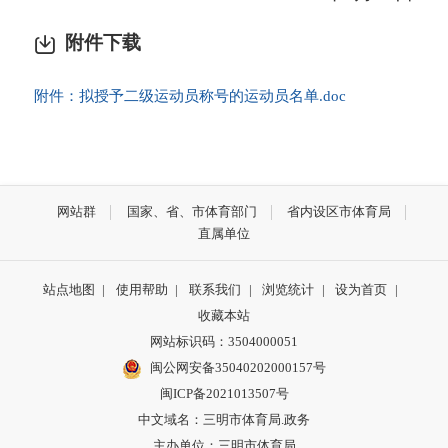
附件下载
附件：拟授予二级运动员称号的运动员名单.doc
网站群
国家、省、市体育部门
省内设区市体育局
直属单位
站点地图
|
使用帮助
|
联系我们
|
浏览统计
|
设为首页
|
收藏本站
网站标识码：3504000051
闽公网安备35040202000157号
闽ICP备2021013507号
中文域名：三明市体育局.政务
主办单位：三明市体育局