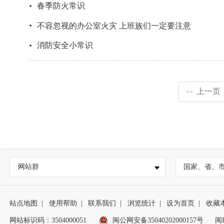
春季防火常识
不容忽视的办公室火灾 上班族们一定要注意
消防安全小常识
上一页
<<
网站群
国家、省、
站点地图
|
使用帮助
|
联系我们
|
浏览统计
|
设为首页
|
收藏
网站标识码：3504000051
闽公网安备35040202000157号
闽I