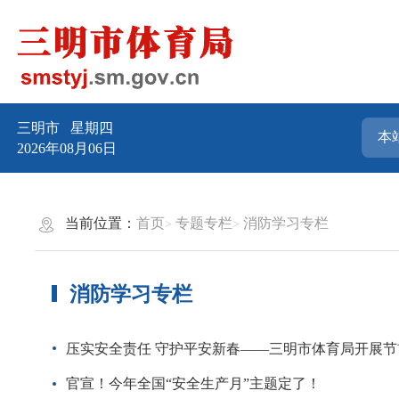
三明市
星期四
2026年08月06日
当前位置：
首页
专题专栏
消防学习专栏
消防学习专栏
压实安全责任 守护平安新春——三明市体育局开展节
官宣！今年全国“安全生产月”主题定了！