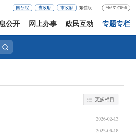
国务院
省政府
市政府
繁體版
网站支持IPv6
息公开
网上办事
政民互动
专题专栏
更多栏目
2026-02-13
2025-06-18