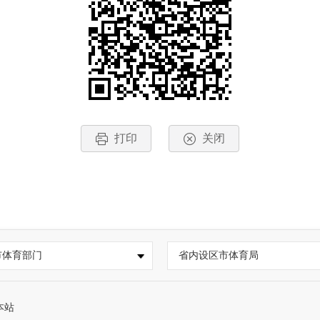
打印
关闭
市体育部门
省内设区市体育局
本站