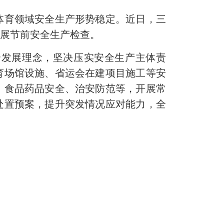
育领域安全生产形势稳定。近日，三
开展节前安全生产检查。
发展理念，坚决压实安全生产主体责
育场馆设施、省运会在建项目施工等安
、食品药品安全、治安防范等，开展常
处置预案，提升突发情况应对能力，全