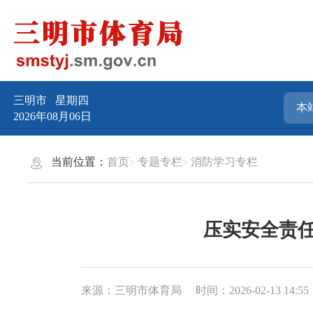
三明市
星期四
2026年08月06日
当前位置：
首页
专题专栏
消防学习专栏
压实安全责
来源：三明市体育局
时间：2026-02-13 14:55