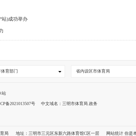
宁站)成功举办
力
市体育部门
省内设区市体育局
本站
CP备2021013507号
中文域名：三明市体育局.政务
体育局
地址：三明市三元区东新六路体育馆C区一层
网站统计 你是