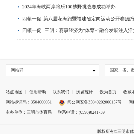
2024年海峡两岸将乐100越野挑战赛成功举办
四领一促 |第八届花海跑暨福建省定向运动公开赛(建
四领一促 | 三明：赛事经济为“体育+”融合发展注入活
网站群
国家、省、
站点地图
|
使用帮助
|
联系我们
|
浏览统计
|
设为首页
|
收藏
网站标识码：3504000051
闽公网安备35040202000157号
闽I
主办单位：三明市体育局
联系电话：(0598)8241739
版权所有©三明市