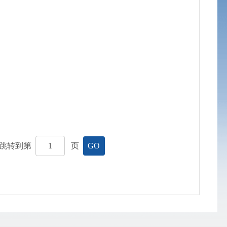
跳转到第
页
GO