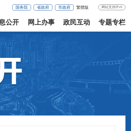
网站支持IPv6
国务院
省政府
市政府
繁體版
息公开
网上办事
政民互动
专题专栏