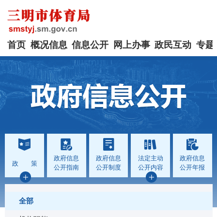
首页
概况信息
信息公开
网上办事
政民互动
专题
政府信息
政府信息
法定主动
政府信息
政 策
公开指南
公开制度
公开内容
公开年报
全部