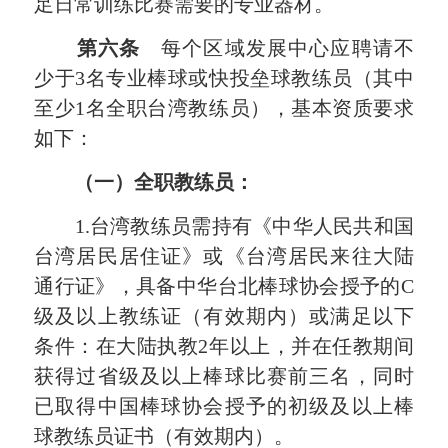
足日常训练比赛需要的专业器材。
第六条
每个区域发展中心应聘请不
少于3名专业棒球或快投垒球教练员（其中
至少1名全职台湾教练员），基本资质要求
如下：
（一）全职教练员：
1.台湾教练员需持有《中华人民共和国
台湾居民居住证》或《台湾居民来往大陆
通行证》，具备中华台北棒球协会授予的C
级及以上教练证（有效期内）或满足以下
条件：在大陆执教2年以上，并在任教期间
获得过省级及以上棒球比赛前三名，同时
已取得中国棒球协会授予的初级及以上棒
球教练员证书（有效期内）。