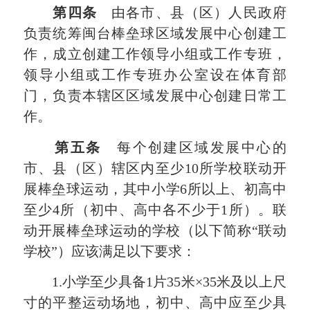
第四条
由各市、县（区）人民政府
负责统筹闽台棒垒球区域发展中心创建工
作，成立创建工作领导小组或工作专班，
领导小组或工作专班办公室设在体育部
门，负责本辖区区域发展中心创建日常工
作。
第五条
每个创建区域发展中心的
市、县（区）辖区内至少10所学校联动开
展棒垒球运动，其中小学6所以上、初高中
至少4所（初中、高中各不少于1所）。联
动开展棒垒球运动的学校（以下简称“联动
学校”）应该满足以下要求：
1.小学至少具备1片35米×35米及以上尺
寸的平整运动场地，初中、高中应至少具