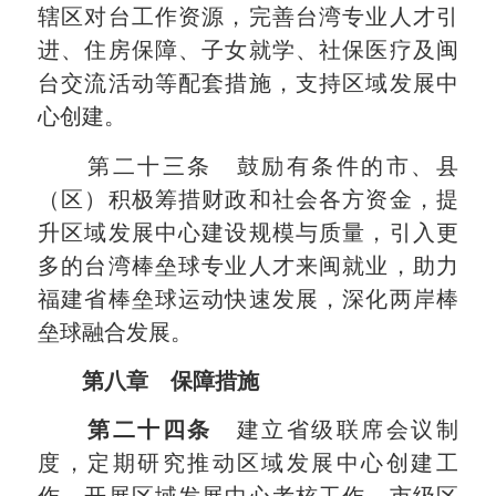
辖区对台工作资源，完善台湾专业人才引
进、住房保障、子女就学、社保医疗及闽
台交流活动等配套措施，支持区域发展中
心创建。
第二十三条
鼓励有条件的市、县
（区）积极筹措财政和社会各方资金，提
升区域发展中心建设规模与质量，引入更
多的台湾棒垒球专业人才来闽就业，助力
福建省棒垒球运动快速发展，深化两岸棒
垒球融合发展。
第八章 保障措施
第二十四条
建立省级联席会议制
度，定期研究推动区域发展中心创建工