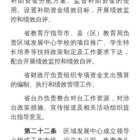
补助资金分配方案、监督补助资金的使
用。设置补助资金绩效目标，开展绩效监
控和绩效自评。
省教育厅指导市、县（区）教育局负
责区域发展中心学校的项目推广、学生特
长培养等扶持政策制定及工作要求下达，
配合开展绩效监控和绩效自评。
省财政厅负责组织专项资金支出预算
的编制、执行和绩效管理工作。
省台办负责整合对台工作资源，对涉
台政策措施、宣传报道及相关活动组织提
出指导意见。
第二十二条
区域发展中心成立领导