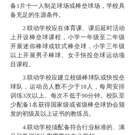
备1片十一人制足球场或棒垒球场，学校具
备充足的生源条件。
2.联动学校应在体育课、课后延时活动
上开设棒垒球课程，小学一年级至二年级
开展迷你棒球或软式棒垒球，小学三年级
以上开展男子棒球、女子快投垒球运动项
目课程。
3.联动学校应建立校级棒球队或快投垒
球队，运动员人数不少于18人，每周安排
训练3次以上、每次不低于90分钟。校队至
少配备1名获得国家级或省级棒垒球协会颁
发的初级及以上证书的教练员。
4.联动学校须配备符合行业标准的、满