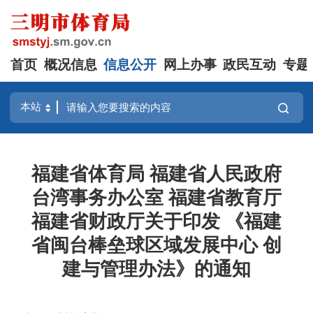
首页
概况信息
信息公开
网上办事
政民互动
专题
福建省体育局 福建省人民政府
台湾事务办公室 福建省教育厅
福建省财政厅关于印发 《福建
省闽台棒垒球区域发展中心 创
建与管理办法》的通知