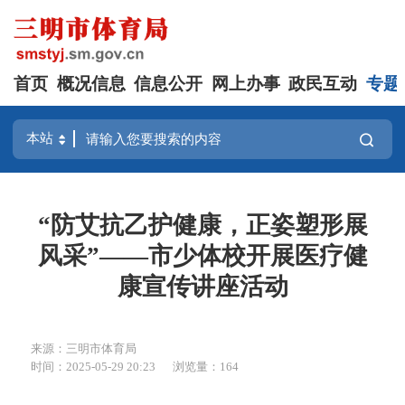
首页
概况信息
信息公开
网上办事
政民互动
专题
“防艾抗乙护健康，正姿塑形展
风采”——市少体校开展医疗健
康宣传讲座活动
来源：三明市体育局
时间：2025-05-29 20:23
浏览量：164