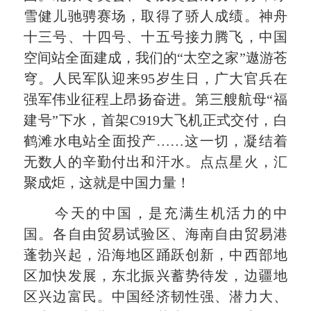
雪健儿驰骋赛场，取得了骄人成绩。神舟
十三号、十四号、十五号接力腾飞，中国
空间站全面建成，我们的“太空之家”遨游苍
穹。人民军队迎来95岁生日，广大官兵在
强军伟业征程上昂扬奋进。第三艘航母“福
建号”下水，首架C919大飞机正式交付，白
鹤滩水电站全面投产……这一切，凝结着
无数人的辛勤付出和汗水。点点星火，汇
聚成炬，这就是中国力量！
今天的中国，是充满生机活力的中
国。各自由贸易试验区、海南自由贸易港
蓬勃兴起，沿海地区踊跃创新，中西部地
区加快发展，东北振兴蓄势待发，边疆地
区兴边富民。中国经济韧性强、潜力大、