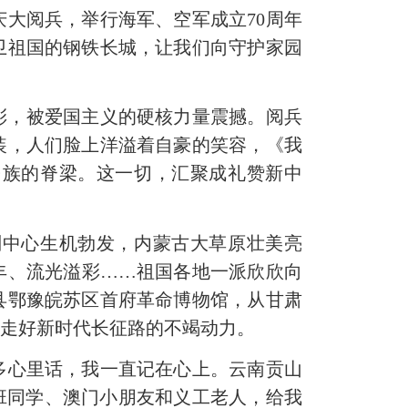
大阅兵，举行海军、空军成立70周年
卫祖国的钢铁长城，让我们向守护家园
喝彩，被爱国主义的硬核力量震撼。阅兵
装，人们脸上洋溢着自豪的笑容，《我
民族的脊梁。这一切，汇聚成礼赞新中
中心生机勃发，内蒙古大草原壮美亮
丰、流光溢彩……祖国各地一派欣欣向
县鄂豫皖苏区首府革命博物馆，从甘肃
们走好新时代长征路的不竭动力。
心里话，我一直记在心上。云南贡山
班同学、澳门小朋友和义工老人，给我