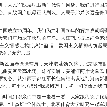
人民军队展现出新时代强军风貌。我们进行国庆
会。首艘国产航母正式列装。人民子弟兵永远是保
国成立70周年。我们为共和国70年的辉煌成就
天安门广场成了欢乐的海洋。大江南北披上红色盛
主义情感让我们热泪盈眶，爱国主义精神构筑起
增添了无穷力量。
区画卷徐徐铺展，天津港蓬勃兴盛，北京城市副
九曲黄河天高水阔、雄浑安澜，黄浦江两岸物阜民
砺初心。从江西于都红军长征集结出发地到河南新
念地，每个地方都让我思绪万千，初心和使命是我
时间到乡亲们中走一走看一看。大家跟我说了很多
亲、“王杰班”全体战士、北京体育大学研究生冠军