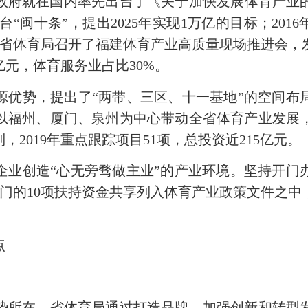
府就在国内率先出台了《关于加快发展体育产业的
出台“闽十条”，提出2025年实现1万亿的目标；2016
月，省体育局召开了福建体育产业高质量现场推进会
0亿元，体育服务业占比30%。
势，提出了“两带、三区、十一基地”的空间布
以福州、厦门、泉州为中心带动全省体育产业发展，
2019年重点跟踪项目51项，总投资近215亿元。
创造“心无旁骛做主业”的产业环境。坚持开门
门的10项扶持资金共享列入体育产业政策文件之
点
所在。省体育局通过打造品牌、加强创新和转型发