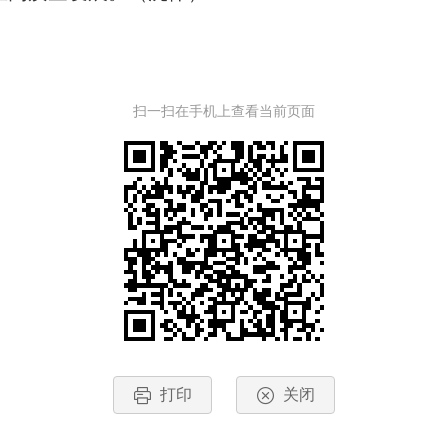
扫一扫在手机上查看当前页面
打印
关闭