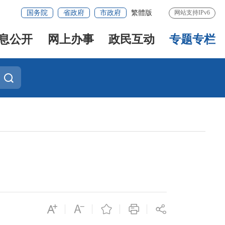
国务院
省政府
市政府
繁體版
网站支持IPv6
息公开
网上办事
政民互动
专题专栏