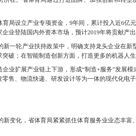
育局设立产业专项资金，9年间，累计投入近6亿元
企业登陆国内外资本市场，预计2019年将贡献产出
新一轮产业扶持政策中，明确支持龙头企业在新型
求突破；在智能制造创新方面，打造更多的机器人
业扩展产业链上下游，形成“制造+服务”发展模
发零售、物流快递、研发设计等为一体的现代化电
新变化，省体育局紧紧抓住体育服务业业态丰富、