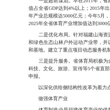
一是超前谋划。早在2011年，省政
值占全省GDP达到4%以上；2015年
年产业总规模达5000亿元；今年5
2025年全省体育产业增加值达到300
二是优化布局。针对福建山海资源优
和绿色生态山林户外运动产业带，并
和基地。建立了重点项目动态服务机制，
三是提升服务。省体育局积极为企业
科技、文化、旅游、宣传等5个省直部
申报。
以深化供给侧结构性改革为着力
做强体育产业
体育制造业是福建体育产业的优势