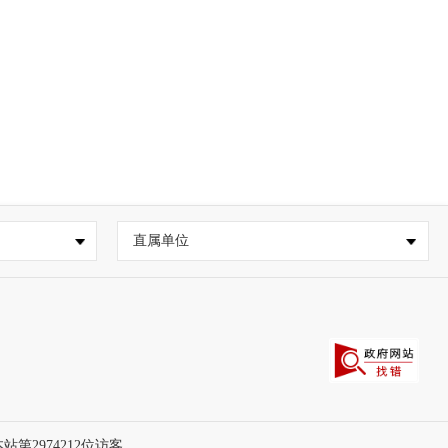
直属单位
本站第
2974212
位访客