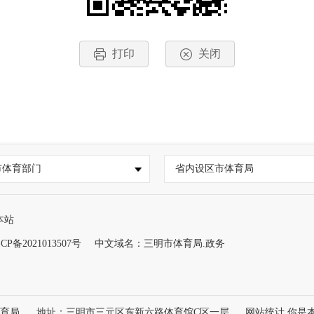
打印
关闭
市体育部门
省内设区市体育局
本站
CP备2021013507号
中文域名：三明市体育局.政务
体育局
地址：三明市三元区东新六路体育馆C区一层
网站统计 你是