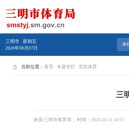
三明市
星期五
2026年08月07日
当前位置：
首页
专题专栏
竞技体育
三
来源:三明市体育局
时间：2023-10-11 16:55