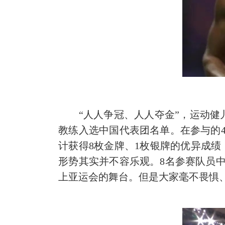
“人人争冠、人人夺金”，运动健儿
教练入选中国代表团名单。在参与的
计获得8枚金牌、1枚银牌的优异成绩
形势其实并不容乐观。8名参赛队员中
上亚运会的舞台。但是大家毫不畏惧