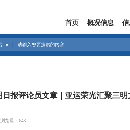
首页
概况信息
信
明日报评论员文章｜亚运荣光汇聚三明
浏览量：648