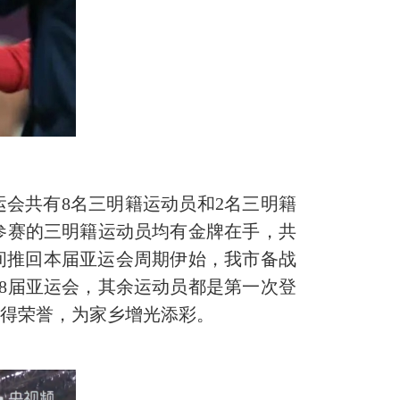
会共有8名三明籍运动员和2名三明籍
参赛的三明籍运动员均有金牌在手，共
时间推回本届亚运会周期伊始，我市备战
18届亚运会，其余运动员都是第一次登
赢得荣誉，为家乡增光添彩。