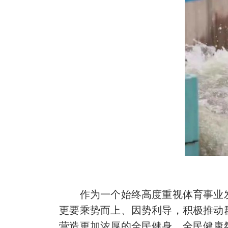
作为一个始终高度重视体育事业发
更要乘势而上、因势利导，积极推动
营造更加浓厚的全民健身、全民健康