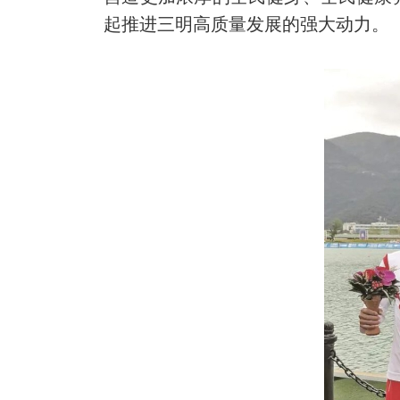
起推进三明高质量发展的强大动力。