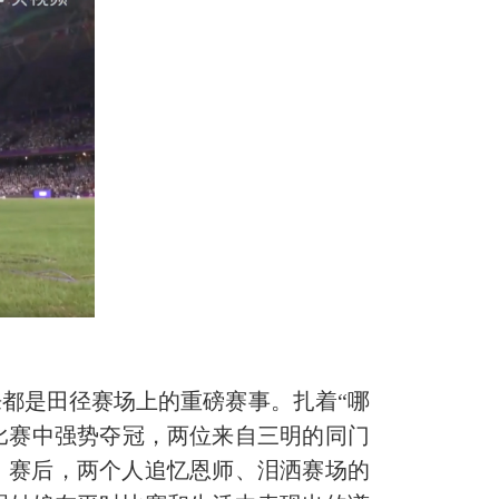
都是田径赛场上的重磅赛事。扎着“哪
米栏比赛中强势夺冠，两位来自三明的同门
。赛后，两个人追忆恩师、泪洒赛场的