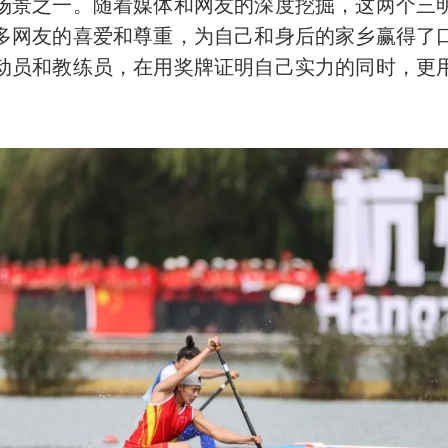
场景之一。随着媒体和网友的深度挖掘，这两个三
多网友的喜爱和尊重，为自己和身后的家乡赢得了
动员和教练员，在用奖牌证明自己实力的同时，更