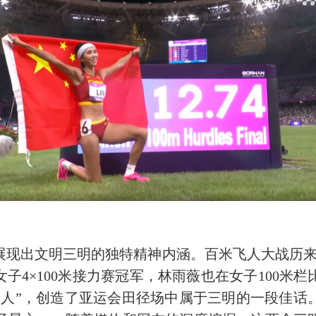
出文明三明的独特精神内涵。百米飞人大战历来
女子4×100米接力赛冠军，林雨薇也在女子100
飞人”，创造了亚运会田径场中属于三明的一段佳话