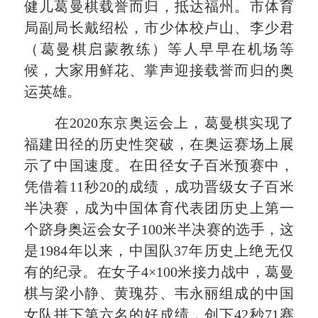
健儿葛曼棋载誉而归，抵达福州。市体育
局副局长戴绍松
，
市少体校卢山、李少君
（葛曼棋启蒙教练）
等人
早
早
在机场等
候
，
大家用鲜花、掌声迎接载誉而归
的奥
运英雄。
在
2020东京
奥运会上，葛曼棋实现了
福建
田径的历史性突破
，
在奥运赛场上展
示了中国速度
。
在田径女子百米预赛中，
凭借着
11秒20的成绩，成功晋级女子百米
半决赛
，
成为中国体育代表团历史上第一
个跻身奥运会女子
100米半决赛的选手，这
是1984年以来，中国队37年历史上绝无仅
有的纪录。在女
子
4×100米接力战中，葛曼
棋
与
梁小静、黄瑰芬、韦永丽组成的中国
女队拼下第六
名的好成绩
，创下
42秒71赛