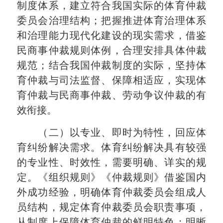
制度体系，建立符合我国实际的体育仲裁
委员会治理结构；把握推进体育治理体系
和治理能力现代化建设的现实需求，借鉴
民商事仲裁规则体例，合理安排具体仲裁
规范；结合我国仲裁制度的实际，坚持体
育仲裁与司法监督、保障相适应，实现体
育仲裁与民商事仲裁、劳动争议仲裁的有
效衔接。
（二）以专业、即时为特性，回应体
育纠纷解决需求。体育纠纷解决具有较强
的专业性、时效性，需要明确、详实的规
定。《组织规则》《仲裁规则》借鉴国内
外成功经验，明确体育仲裁委员会组成人
员结构，规定体育仲裁委员会职责事项，
从制度上保障体育仲裁的鲜明特色；明晰