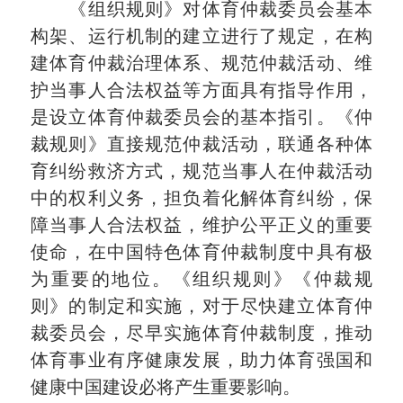
《组织规则》对体育仲裁委员会基本
构架、运行机制的建立进行了规定，在构
建体育仲裁治理体系、规范仲裁活动、维
护当事人合法权益等方面具有指导作用，
是设立体育仲裁委员会的基本指引。《仲
裁规则》直接规范仲裁活动，联通各种体
育纠纷救济方式，规范当事人在仲裁活动
中的权利义务，担负着化解体育纠纷，保
障当事人合法权益，维护公平正义的重要
使命，在中国特色体育仲裁制度中具有极
为重要的地位。《组织规则》《仲裁规
则》的制定和实施，对于尽快建立体育仲
裁委员会，尽早实施体育仲裁制度，推动
体育事业有序健康发展，助力体育强国和
健康中国建设必将产生重要影响。