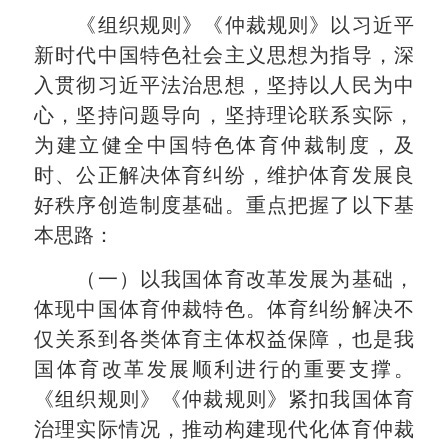
《组织规则》《仲裁规则》以习近平
新时代中国特色社会主义思想为指导，深
入贯彻习近平法治思想，坚持以人民为中
心，坚持问题导向，坚持理论联系实际，
为建立健全中国特色体育仲裁制度，及
时、公正解决体育纠纷，维护体育发展良
好秩序创造制度基础。重点把握了以下基
本思路：
（一）以我国体育改革发展为基础，
体现中国体育仲裁特色。体育纠纷解决不
仅关系到各类体育主体权益保障，也是我
国体育改革发展顺利进行的重要支撑。
《组织规则》《仲裁规则》紧扣我国体育
治理实际情况，推动构建现代化体育仲裁