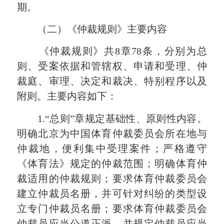
期。
（二）《仲裁规则》主要内容
《仲裁规则》共8章78条，分别为总
则、受案依据和管辖权、申请和受理、仲
裁庭、审理、决定和裁决、特别程序以及
附则。主要内容如下：
1.“总则”章规定基础性、原则性内容。
明确北京为中国体育仲裁委员会所在地与
仲裁地，便利集中受理案件；严格遵守
《体育法》规定的仲裁范围；明确体育仲
裁适用的仲裁规则；要求体育仲裁委员会
建立仲裁员名册，并可针对纠纷的类型设
立专门仲裁员名册；要求体育仲裁委员会
仲裁员应当公道正派，并规定仲裁员应当