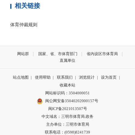
相关链接
体育仲裁规则
网站群
国家、省、市体育部门
省内设区市体育局
直属单位
站点地图
|
使用帮助
|
联系我们
|
浏览统计
|
设为首页
|
收藏本站
网站标识码：3504000051
闽公网安备35040202000157号
闽ICP备2021013507号
中文域名：三明市体育局.政务
主办单位：三明市体育局
联系电话：(0598)8241739