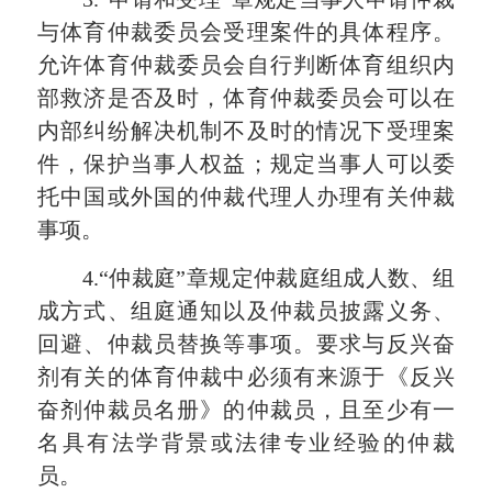
与体育仲裁委员会受理案件的具体程序。
允许体育仲裁委员会自行判断体育组织内
部救济是否及时，体育仲裁委员会可以在
内部纠纷解决机制不及时的情况下受理案
件，保护当事人权益；规定当事人可以委
托中国或外国的仲裁代理人办理有关仲裁
事项。
4.“仲裁庭”章规定仲裁庭组成人数、组
成方式、组庭通知以及仲裁员披露义务、
回避、仲裁员替换等事项。要求与反兴奋
剂有关的体育仲裁中必须有来源于《反兴
奋剂仲裁员名册》的仲裁员，且至少有一
名具有法学背景或法律专业经验的仲裁
员。