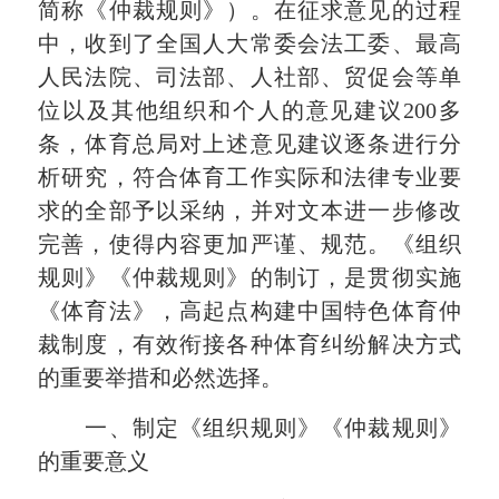
简称《仲裁规则》）。在征求意见的过程
中，收到了全国人大常委会法工委、最高
人民法院、司法部、人社部、贸促会等单
位以及其他组织和个人的意见建议200多
条，体育总局对上述意见建议逐条进行分
析研究，符合体育工作实际和法律专业要
求的全部予以采纳，并对文本进一步修改
完善，使得内容更加严谨、规范。《组织
规则》《仲裁规则》的制订，是贯彻实施
《体育法》，高起点构建中国特色体育仲
裁制度，有效衔接各种体育纠纷解决方式
的重要举措和必然选择。
一、制定《组织规则》《仲裁规则》
的重要意义