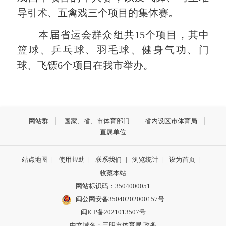
导引术、五禽戏三个项目的集体赛。
本届省运会群众组共15个项目，其中
篮球、乒乓球、羽毛球、健身气功、门
球、飞镖6个项目在我市举办。
网站群
国家、省、市体育部门
省内设区市体育局
直属单位
站点地图
|
使用帮助
|
联系我们
|
浏览统计
|
设为首页
|
收藏本站
网站标识码：3504000051
闽公网安备35040202000157号
闽ICP备2021013507号
中文域名：三明市体育局.政务