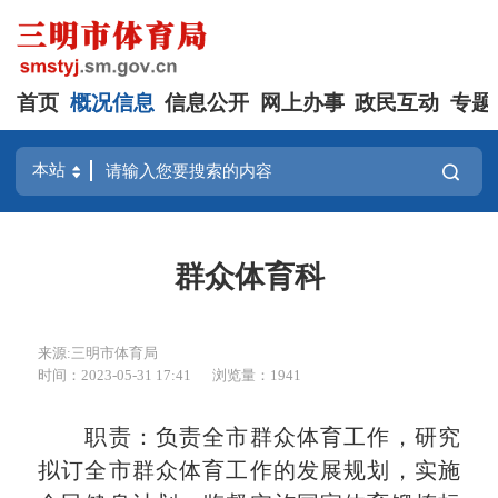
首页
概况信息
信息公开
网上办事
政民互动
专题
群众体育科
来源:三明市体育局
时间：2023-05-31 17:41
浏览量：1941
职责：负责全市群众体育工作，研究
拟订全市群众体育工作的发展规划，实施