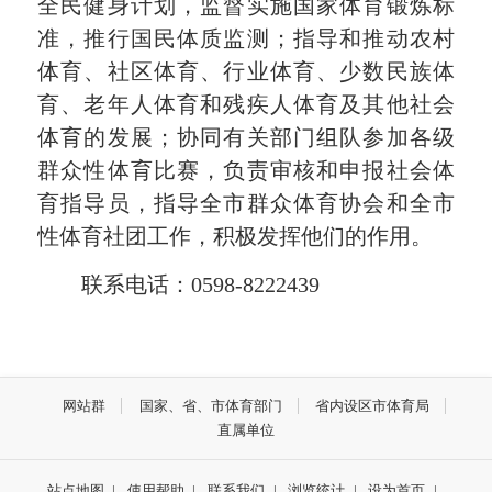
全民健身计划，监督实施国家体育锻炼标
准，推行国民体质监测；指导和推动农村
体育、社区体育、行业体育、少数民族体
育、老年人体育和残疾人体育及其他社会
体育的发展；协同有关部门组队参加各级
群众性体育比赛，负责审核和申报社会体
育指导员，指导全市群众体育协会和全市
性体育社团工作，积极发挥他们的作用。
联系电话：0598-8222439
网站群
国家、省、市体育部门
省内设区市体育局
直属单位
站点地图
|
使用帮助
|
联系我们
|
浏览统计
|
设为首页
|